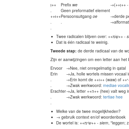
וְ++
Prefix
we
→
(++וְ++ 
.
Geen preformatief element
++וּ++
Persoonsuitgang
oe
→
derde p
.
.
→
afformat
.
Twee radicalen blijven over: ++שָׂמ++ -
Dat is één radicaal te weinig.
Tweede stap:
de derde radicaal van de wo
Zijn er aanwijzingen om een letter aan het 
Ervoor
→
Nee, niet onregelmatig in qatal
Erin
→
Ja, holle wortels missen vocaal i
.
→
Er
.
→
Zwak werkwoord:
mediae vocali
Erachter
→
Ja, letter ++ה++ (hee) v
.
→
Zwak werkwoord:
tertiae hee
.
Welke van de twee mogelijkheden?
→ gebruik context en/of woordenboek
De wortel is: ++שׂימ++ -
siem
, "leggen; z