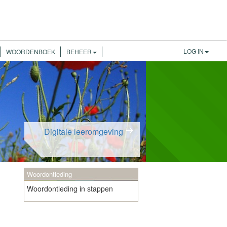
LOG IN
WOORDENBOEK
BEHEER
Digitale leeromgeving
Woordontleding
Woordontleding in stappen