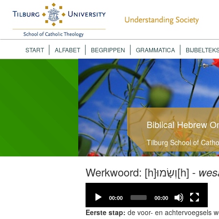
START
ALFABET
BEGRIPPEN
GRAMMATICA
BIJBELTEK
Biblical Hebrew O
Tilburg School of Cath
Werkwoord: [h]וְשָׂמוּ[h] -
wes
Video
Player
00:00
00:00
Eerste stap:
de voor- en achtervoegsels w