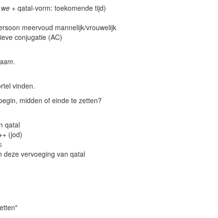
-
we
+ qatal-vorm: toekomende tijd)
ersoon meervoud mannelijk/vrouwelijk
ieve conjugatie (AC)
saam
.
rtel vinden.
begin, midden of einde te zetten?
n qatal
in komt de ++ו++ (waw) of ++י++ (jod)
s
alt weg in deze vervoeging van qatal
etten"