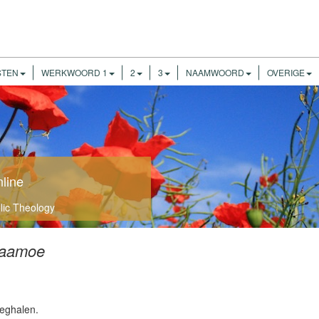
STEN
WERKWOORD 1
2
3
NAAMWOORD
OVERIGE
nline
olic Theology
aamoe
eghalen.