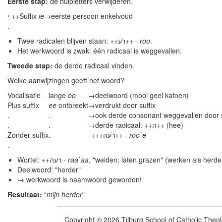
Eerste stap:
de hulpletters verwijderen.
י ִ++
Suffix
ie
→
eerste persoon enkelvoud
.
Twee radicalen blijven staan: ++רֹע++ -
roo
.
Het werkwoord is zwak: één radicaal is weggevallen.
Tweede stap:
de derde radicaal vinden.
Welke aanwijzingen geeft het woord?
Vocalisatie
lange
oo
→
deelwoord (mooi geel katoen)
Plus suffix
ee
ontbreekt
→
verdrukt door suffix
.
.
→
ook derde consonant weggevallen door s
.
.
→
derde radicaal: ++ה++ (hee)
Zonder suffix
.
→
++רֹעֶה++ -
roo`e
.
Wortel: ++רעה -
raa`aa
, "weiden; laten grazen" (werken als herde
Deelwoord: "herder"
→ werkwoord is naamwoord geworden!
Resultaat:
“
mijn herder
”
Copyright © 2026 Tilburg School of Catholic Theo