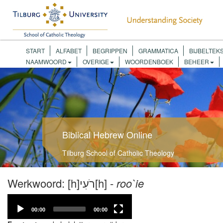
START
ALFABET
BEGRIPPEN
GRAMMATICA
BIJBELTEK
NAAMWOORD
OVERIGE
WOORDENBOEK
BEHEER
Biblical Hebrew Online
Tilburg School of Catholic Theology
Werkwoord: [h]רֹעִי[h] -
roo`ie
Video
Player
00:00
00:00