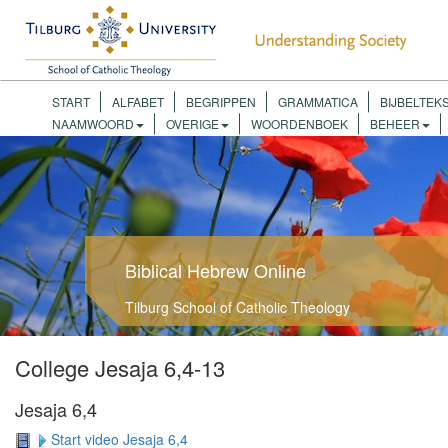
START
ALFABET
BEGRIPPEN
GRAMMATICA
BIJBELTEK
NAAMWOORD
OVERIGE
WOORDENBOEK
BEHEER
Biblical Hebrew Online
Tilburg School of Catholic Theology
College Jesaja 6,4-13
Jesaja 6,4
Start video Jesaja 6,4