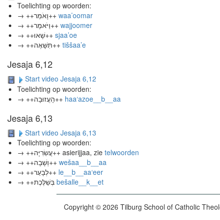
Toelichting op woorden:
→ ++וָאֹמַר++
waa’oomar
→ ++וַיֹּאמֶר++
wajjoomer
→ ++שָׁאוּ++
sjaa’oe
→ ++תִּשָּׁאֶה++
tiššaa’e
Jesaja 6,12
Start video Jesaja 6,12
Toelichting op woorden:
→ ++הָעֲזוּבָה++
haa‘azoe__b__aa
Jesaja 6,13
Start video Jesaja 6,13
Toelichting op woorden:
→ ++עֲשִׂרִיָּה++ asierijjaa, zie
telwoorden
→ ++וְשָׁבָה++
wešaa__b__aa
→ ++לְבָעֵר++
le__b__aa‘eer
→ ++בְּשַׁלֶּכֶת
bešalle__k__et
Copyright © 2026 Tilburg School of Catholic Theo