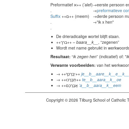
Preformatief
א++ (’alef)
→
eerste persoon e
.
→
preformatieve con
Suffix
++ם++ (meem)
→
derde persoon m
.
→
"ik x hen"
.
De drieradicalige wortel blijft staan.
++ברך++ –
baara__k__
, “zegenen”
Wordt met name gebruikt in werkwoor
Resultaat:
“
ik zegen hen
” (indicatief) of: "
i
Verwante voorbeelden:
→ ++יְבָרֶכְךָ++
je__b__aare__k__e__k_
→ ++תְבָרֲכוּ++
te__b__aara__k__oe
→ ++אֲבָרֲכֵם
’a__b__aara__k__eem
Copyright © 2026 Tilburg School of Catholic 