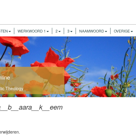
STEN
WERKWOORD 1
2
3
NAAMWOORD
OVERIGE
nline
olic Theology
a__b__aara__k__eem
erwijderen.