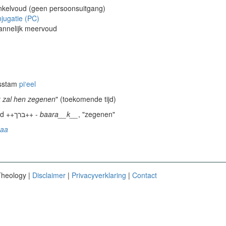
nkelvoud (geen persoonsuitgang)
jugatie (PC)
annelijk meervoud
dsstam
pi‘eel
k zal hen zegenen
" (toekomende tijd)
van het werkwoord ++ברך++ -
baara__k__
, "zegenen"
_aa
Theology |
Disclaimer
|
Privacyverklaring
|
Contact