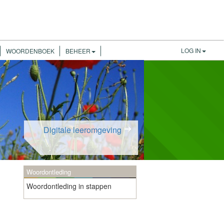
LOG IN
WOORDENBOEK
BEHEER
Digitale leeromgeving
Woordontleding
Woordontleding in stappen