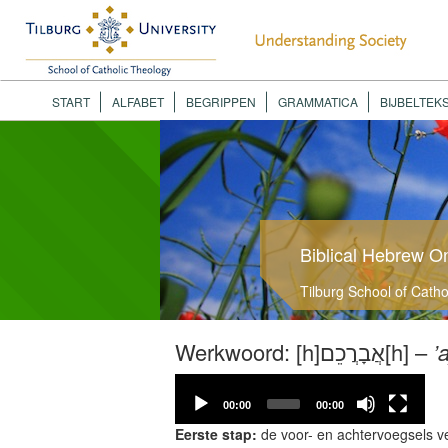
START
ALFABET
BEGRIPPEN
GRAMMATICA
BIJBELTEK
Biblical Hebrew O
Tilburg School of Cath
Werkwoord: [h]אֲבָרֲכֵם[h] –
’
Video
Player
00:00
00:00
Eerste stap:
de voor- en achtervoegsels v