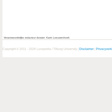
Verantwoordelijke redacteur dossier: Karin Leeuwenhoek
Copyright © 2011 - 2026 Lucepedia / Tilburg University |
Disclaimer
|
Privacyverk