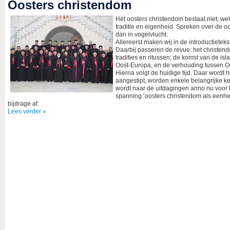
Oosters christendom
Hét oosters christendom bestaat niet, wel
traditie en eigenheid. Spreken over de oo
dan in vogelvlucht.
Allereerst maken wij in de introductietek
Daarbij passeren de revue: het christend
tradities en ritussen; de komst van de i
Oost-Europa, en de verhouding tussen O
Hierna volgt de huidige tijd. Daar wordt
aangestipt, worden enkele belangrijke 
wordt naar de uitdagingen anno nu voor 
spanning ‘oosters christendom als eenhei
bijdrage af.
Lees verder »