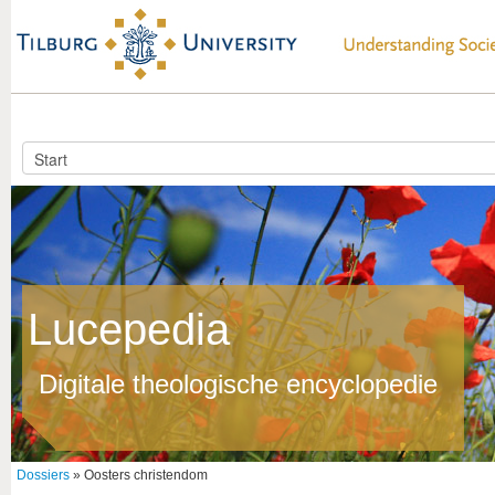
Lucepedia
Digitale theologische encyclopedie
Dossiers
» Oosters christendom