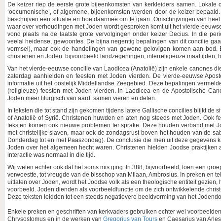
De keizer riep de eerste grote bijeenkomsten van kerkleiders samen. Lokale c
‘oecumenische’, of algemene, bijeenkomsten werden door de keizer bepaald. D
beschrijven een situatie en hoe daarmee om te gaan. Omschrijvingen van heel c
waar over verhoudingen met Joden wordt gesproken komt uit het vierde-eeuwse S
vond plaats na de laatste grote vervolgingen onder keizer Decius. In die pe
veelal heidense, gewoontes. De bijna negentig bepalingen van dit concilie gaan
vormsel), maar ook de handelingen van gewone gelovigen komen aan bod. 
christenen en Joden: bijvoorbeeld landzegeningen, interreligieuze maaltijden, hu
Van het vierde-eeuwse concilie van Laodicea (Anatolië) zijn enkele canones die
zaterdag aanhielden en feesten met Joden vierden. De vierde-eeuwse Apos
informatie uit het oostelijk Middellandse Zeegebied. Deze bepalingen vermel
(religieuze) feesten met Joden vierden. In Laodicea en de Apostolische Can
Joden meer liturgisch van aard: samen vieren en delen.
In teksten die tot stand zijn gekomen tijdens latere Gallische concilies blijkt de
of Anatolië of Syrië. Christenen huwden en aten nog steeds met Joden. Ook f
teksten komen ook nieuwe problemen ter sprake. Deze houden verband met Joo
met christelijke slaven, maar ook de zondagsrust boven het houden van de sabb
Donderdag tot en met Paaszondag). De conclusie die men uit deze gegevens ka
Joden over het algemeen hecht waren. Christenen hielden Joodse praktijken 
interactie was normaal in die tijd.
Wij weten echter ook dat het soms mis ging. In 388, bijvoorbeeld, toen een gro
verwoestte, tot vreugde van de bisschop van Milaan, Ambrosius. In preken en te
uitlaten over Joden, wordt het Joodse volk als een theologische entiteit gezien
voorbeeld. Joden dienden als voorbeeldfunctie om de zich ontwikkelende christel
Deze teksten leidden tot een steeds negatievere beeldvorming van het Jodend
Enkele preken en geschriften van kerkvaders gebruiken echter wel voorbeelden 
Chrysostomus en in de werken van
Gregorius van Tours
en Caesarius van Arles.