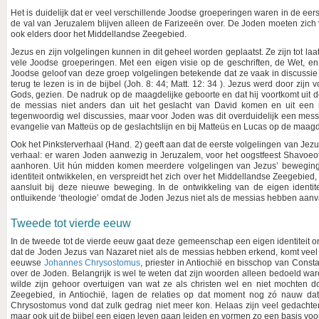
Het is duidelijk dat er veel verschillende Joodse groeperingen waren in de ee
de val van Jeruzalem blijven alleen de Farizeeën over. De Joden moeten zich v
ook elders door het Middellandse Zeegebied.
Jezus en zijn volgelingen kunnen in dit geheel worden geplaatst. Ze zijn tot l
vele Joodse groeperingen. Met een eigen visie op de geschriften, de Wet, e
Joodse geloof van deze groep volgelingen betekende dat ze vaak in discussie 
terug te lezen is in de bijbel (Joh. 8: 44; Matt. 12: 34 ). Jezus werd door zij
Gods, gezien. De nadruk op de maagdelijke geboorte en dat hij voortkomt uit de
de messias niet anders dan uit het geslacht van David komen en uit een 
tegenwoordig wel discussies, maar voor Joden was dit overduidelijk een mes
evangelie van Matteüs op de geslachtslijn en bij Matteüs en Lucas op de maagd
Ook het Pinksterverhaal (Hand. 2) geeft aan dat de eerste volgelingen van Jez
verhaal: er waren Joden aanwezig in Jeruzalem, voor het oogstfeest Shavoeot.
aanhoren. Uit hún midden komen meerdere volgelingen van Jezus’ beweging 
identiteit ontwikkelen, en verspreidt het zich over het Middel­landse Zeegebie
aansluit bij deze nieuwe beweging. In de ontwikkeling van de eigen identit
ontluikende ‘theologie’ omdat de Joden Jezus niet als de messias hebben aanv
Tweede tot vierde eeuw
In de tweede tot de vierde eeuw gaat deze gemeenschap een eigen identiteit on
dat de Joden Jezus van Nazaret niet als de messias hebben erkend, komt veel t
eeuwse
Johannes Chrysostomus
, priester in Antiochië en bisschop van Consta
over de Joden. Belangrijk is wel te weten dat zijn woorden alleen bedoeld war
wilde zijn gehoor overtuigen van wat ze als christen wel en niet mochten do
Zeegebied, in Antiochië, lagen de relaties op dat moment nog zó nauw da
Chrysostomus vond dat zulk gedrag niet meer kon. Helaas zijn veel gedachte
maar ook uit de bijbel een eigen leven gaan leiden en vormen zo een basis voor