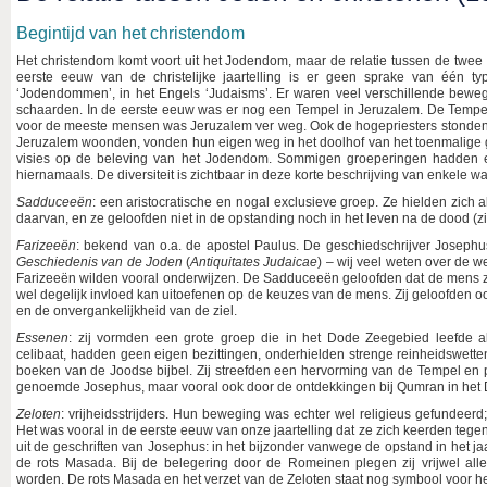
Begintijd van het christendom
Het christendom komt voort uit het Jodendom, maar de relatie tussen de twee g
eerste eeuw van de christelijke jaartelling is er geen sprake van één t
‘Jodendommen’, in het Engels ‘Judaisms’. Er waren veel verschillende bewe
schaarden. In de eerste eeuw was er nog een Tempel in Jeruzalem. De Tempel 
voor de meeste mensen was Jeruzalem ver weg. Ook de hogepriesters stonden v
Jeruzalem woonden, vonden hun eigen weg in het doolhof van het toenmalige 
visies op de beleving van het Jodendom. Sommigen groeperingen hadden een
hiernamaals. De diversiteit is zichtbaar in deze korte beschrijving van enkele w
Sadduceeën
: een aristocratische en nogal exclusieve groep. Ze hielden zich a
daarvan, en ze geloofden niet in de opstanding noch in het leven na de dood (z
Farizeeën
: bekend van o.a. de apostel Paulus. De geschiedschrijver Joseph
Geschiedenis van de Joden
(
Antiquitates Judaicae
) – wij veel weten over de 
Farizeeën wilden vooral onderwijzen. De Sadduceeën geloofden dat de mens ze
wel degelijk invloed kan uitoefenen op de keuzes van de mens. Zij geloofden oo
en de onvergankelijkheid van de ziel.
Essenen
: zij vormden een grote groep die in het Dode Zeegebied leefde 
celibaat, hadden geen eigen bezittingen, onderhielden strenge reinheidswetten
boeken van de Joodse bijbel. Zij streefden een hervorming van de Tempel en 
genoemde Josephus, maar vooral ook door de ontdekkingen bij Qumran in het
Zeloten
: vrijheidsstrijders. Hun beweging was echter wel religieus gefundeerd
Het was vooral in de eerste eeuw van onze jaartelling dat ze zich keerden te
uit de geschriften van Josephus: in het bijzonder vanwege de opstand in het ja
de rots Masada. Bij de belegering door de Romeinen plegen zij vrijwel a
worden. De rots Masada en het verzet van de Zeloten staat nog symbool voor het 