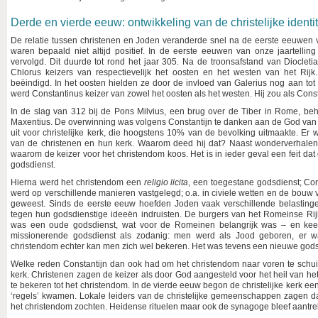
Derde en vierde eeuw: ontwikkeling van de christelijke identit
De relatie tussen christenen en Joden veranderde snel na de eerste eeuwen 
waren bepaald niet altijd positief. In de eerste eeuwen van onze jaartelli
vervolgd. Dit duurde tot rond het jaar 305. Na de troonsafstand van Diocle
Chlorus keizers van respectievelijk het oosten en het westen van het Rijk
beëindigd. In het oosten hielden ze door de invloed van Galerius nog aan to
werd Constantinus keizer van zowel het oosten als het westen. Hij zou als Cons
In de slag van 312 bij de Pons Milvius, een brug over de Tiber in Rome, beh
Maxentius. De overwinning was volgens Constantijn te danken aan de God van d
uit voor christelijke kerk, die hoogstens 10% van de bevolking uitmaakte. E
van de christenen en hun kerk. Waarom deed hij dat? Naast wonderverhalen 
waarom de keizer voor het christendom koos. Het is in ieder geval een feit dat 
godsdienst.
Hierna werd het christendom een
religio licita
, een toegestane godsdienst; Const
werd op verschillende manieren vastgelegd; o.a. in civiele wetten en de bouw
geweest. Sinds de eerste eeuw hoefden Joden vaak verschillende belastingen
tegen hun godsdienstige ideeën indruisten. De burgers van het Romeinse Ri
was een oude godsdienst, wat voor de Romeinen belangrijk was – en ke
missionerende godsdienst als zodanig: men werd als Jood geboren, er wa
christendom echter kan men zich wel bekeren. Het was tevens een nieuwe gods
Welke reden Constantijn dan ook had om het christendom naar voren te schuive
kerk. Christenen zagen de keizer als door God aangesteld voor het heil van het 
te bekeren tot het christendom. In de vierde eeuw begon de christelijke kerk een
‘regels’ kwamen. Lokale leiders van de christelijke gemeenschappen zagen d
het christendom zochten. Heidense rituelen maar ook de synagoge bleef aantr