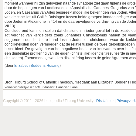
moment wanneer hij zijn gelovigen naar de synagoge ziet gaan tijdens de grote 
door de bepalingen van Laodicea en de Apostolische Canones. Gregorius van Tou
Joden, en Caesarius van Arles bespreekt mogelijke bekeringen van Joden. Alle
van de concilies uit Gallië. Botsingen tussen beide groepen konden heftiger 
door Joden in Alexandrië in 414 en de daaropvolgende verdrijving van de Joden
VII.13).
Concluderend kan men stellen dat christenen in ieder geval tot in de zesde 
Tot verdriet van kerkleiders zoals Johannes Chrysostomus namen ze vaak
suggereren een hechtere band tussen Joden en christenen, waar de kerkle
concilieteksten doen vermoeden dat de relatie tussen de twee geloofsgroepen
hecht bleef. De gevolgen van het negatieve beeld van kerkvaders over het 
een duidelijker profilering van de eigen (christelijke) identiteit resulteerde in
christenen). Toenemend geweld en distantiëring tussen de geloofsgroepen was ui
(door
Elizabeth Boddens Hosang
)
Bron: Tilburg School of Catholic Theology, met dank aan Elizabeth Boddens Ho
Verantwoordelijke redacteur dossier: Hans van Loon
Copyright © 2011 - 2026 Lucepedia / Tilburg University |
Disclaimer
|
Privacyverk