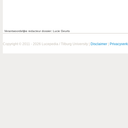
Verantwoordelijke redacteur dossier: Lucie Geurts
Copyright © 2011 - 2026 Lucepedia / Tilburg University |
Disclaimer
|
Privacyverk