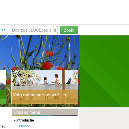
Zoek!
In
Volg online cursussen!
Dossier menu
introductie
Celibaat
het