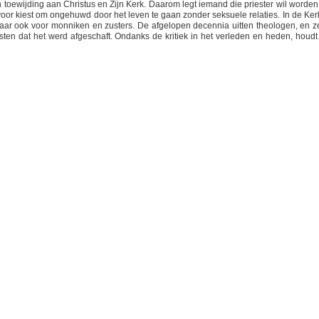
 toewijding aan Christus en Zijn Kerk. Daarom legt iemand die priester wil worden
ervoor kiest om ongehuwd door het leven te gaan zonder seksuele relaties. In de Kerk
, maar ook voor monniken en zusters. De afgelopen decennia uitten theologen, en ze
 eisten dat het werd afgeschaft. Ondanks de kritiek in het verleden en heden, houdt