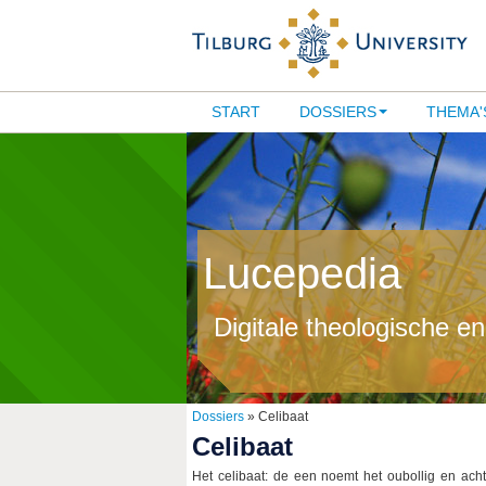
START
DOSSIERS
THEMA'
Lucepedia
Digitale theologische e
Dossiers
» Celibaat
Celibaat
Het celibaat: de een noemt het oubollig en acht