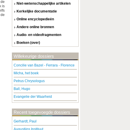
 de
niet-wetenschappelijke artikelen
 is
lfs
kerkelijke documentatie
 de
online encyclopedieën
andere online bronnen
audio- en videofragmenten
boeken (over)
Willekeurige dossiers
Concilie van Bazel - Ferrara - Florence
Micha, het boek
Petrus Chrysologus
Ball, Hugo
Evangelie der Waarheid
Recent toegevoegde dossiers
Gerhardt, Paul
Augustijns Instituut