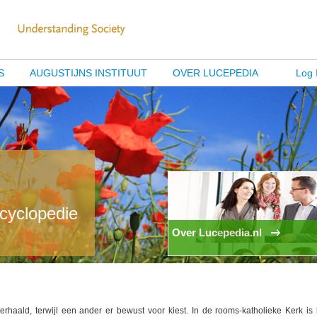
S
AUGUSTIJNS INSTITUUT
OVER LUCEPEDIA
Log 
ncyclopedie
Over Lucepedia.nl
erhaald, terwijl een ander er bewust voor kiest. In de rooms-katholieke Kerk is 