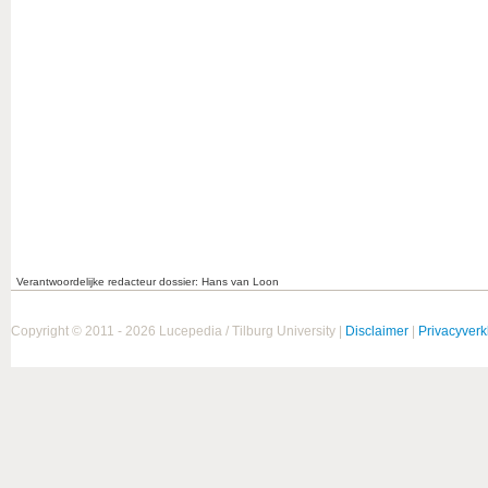
Verantwoordelijke redacteur dossier: Hans van Loon
Copyright © 2011 - 2026 Lucepedia / Tilburg University |
Disclaimer
|
Privacyverk