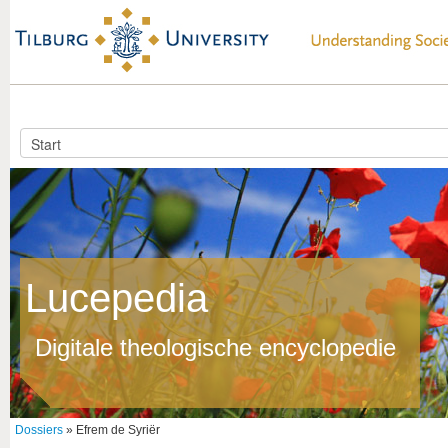
Lucepedia
Digitale theologische encyclopedie
Dossiers
» Efrem de Syriër