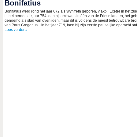
Bonifatius
Bonifatius werd rond het jaar 672 als Wynfreth geboren, vlakbij Exeter in het zui
in het beroemde jaar 754 toen hij omkwam in één van de Friese landen, het geb
genoemd als stad van overlijden, maar dit is volgens de meest betrouwbare bro
van Paus Gregorius II in het jaar 719, toen hij zijn eerste pauselijke opdracht o
Lees verder »