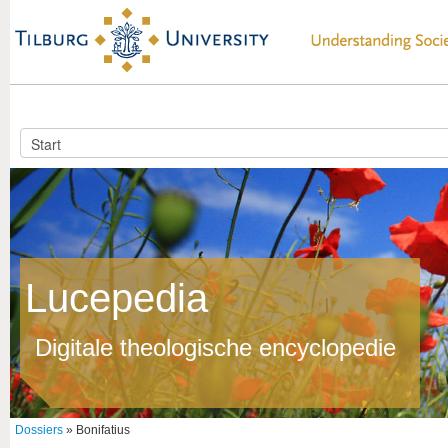
Lucepedia
Digitale theologische encyclopedie
Dossiers
» Bonifatius