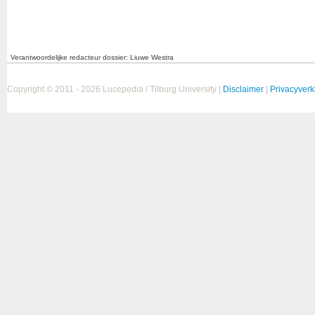
Verantwoordelijke redacteur dossier: Liuwe Westra
Copyright © 2011 - 2026 Lucepedia / Tilburg University |
Disclaimer
|
Privacyverk