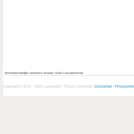
Verantwoordelijke redacteur dossier: Karin Leeuwenhoek
Copyright © 2011 - 2026 Lucepedia / Tilburg University |
Disclaimer
|
Privacyverk