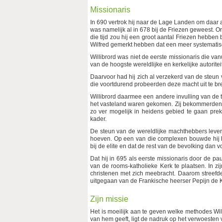
Missionaris
In 690 vertrok hij naar de Lage Landen om daar a
was namelijk al in 678 bij de Friezen geweest. 
die tijd zou hij een groot aantal Friezen hebbe
Wilfred gemerkt hebben dat een meer systematisc
Willibrord was niet de eerste missionaris die va
van de hoogste wereldlijke en kerkelijke autorit
Daarvoor had hij zich al verzekerd van de steun
die voortdurend probeerden deze macht uit te br
Willibrord daarmee een andere invulling van de 
het vasteland waren gekomen. Zij bekommerden z
zo ver mogelijk in heidens gebied te gaan preke
kader.
De steun van de wereldlijke machthebbers leve
hoeven. Op een van die complexen bouwde hij h
bij de elite en dat de rest van de bevolking dan v
Dat hij in 695 als eerste missionaris door de pa
van de rooms-katholieke Kerk te plaatsen. In zi
christenen met zich meebracht. Daarom streefde 
uitgegaan van de Frankische heerser Pepijn de K
Zijn missie
Het is moeilijk aan te geven welke methodes Will
van hem geeft, ligt de nadruk op het verwoesten