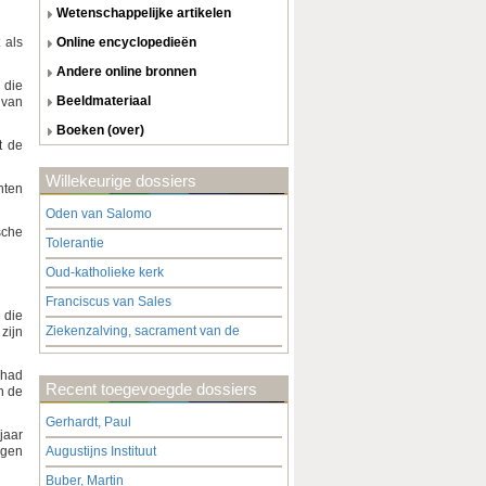
wetenschappelijke artikelen
 als
online encyclopedieën
andere online bronnen
 die
beeldmateriaal
 van
boeken (over)
t de
Willekeurige dossiers
nten
Oden van Salomo
sche
Tolerantie
Oud-katholieke kerk
Franciscus van Sales
 die
Ziekenzalving, sacrament van de
zijn
 had
Recent toegevoegde dossiers
n de
Gerhardt, Paul
 jaar
igen
Augustijns Instituut
Buber, Martin