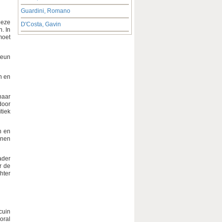
Guardini, Romano
Deze
D'Costa, Gavin
. In
moet
teun
n en
naar
door
tiek
n en
nnen
ader
r de
hter
cuin
oral