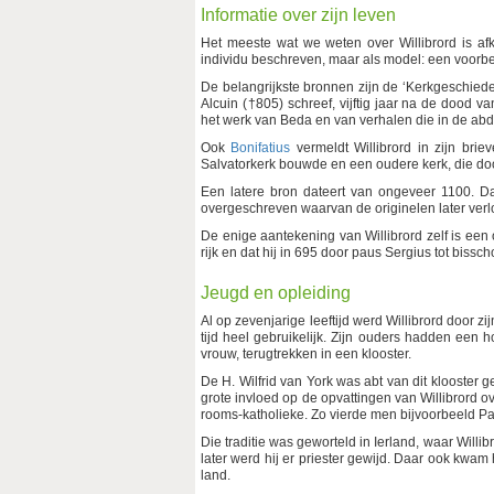
Informatie over zijn leven
Het meeste wat we weten over Willibrord is afko
individu beschreven, maar als model: een voorb
De belangrijkste bronnen zijn de ‘Kerkgeschiede
Alcuin (†805) schreef, vijftig jaar na de dood v
het werk van Beda en van verhalen die in de abdij
Ook
Bonifatius
vermeldt Willibrord in zijn briev
Salvatorkerk bouwde en een oudere kerk, die do
Een latere bron dateert van ongeveer 1100. D
overgeschreven waarvan de originelen later verl
De enige aantekening van Willibrord zelf is een 
rijk en dat hij in 695 door paus Sergius tot bissch
Jeugd en opleiding
Al op zevenjarige leeftijd werd Willibrord door z
tijd heel gebruikelijk. Zijn ouders hadden een h
vrouw, terugtrekken in een klooster.
De H. Wilfrid van York was abt van dit klooster g
grote invloed op de opvattingen van Willibrord ov
rooms-katholieke. Zo vierde men bijvoorbeeld P
Die traditie was geworteld in Ierland, waar Willibr
later werd hij er priester gewijd. Daar ook kwam
land.