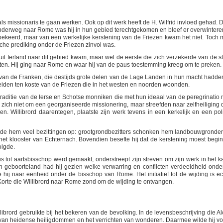
ls missionaris te gaan werken. Ook op dit werk heeft de H. Wilfrid invloed gehad. 
Onderweg naar Rome was hij in hun gebied terechtgekomen en bleef er overwinteren
n bekeerd, maar van een werkelijke kerstening van de Friezen kwam het niet. Toch 
he prediking onder de Friezen zinvol was.
nuit Ierland naar dit gebied kwam, maar wel de eerste die zich verzekerde van de s
eiten. Hij ging naar Rome en waar hij van de paus toestemming kreeg om te preken.
 van de Franken, die destijds grote delen van de Lage Landen in hun macht hadde
eiden ten koste van de Friezen die in het westen en noorden woonden.
traditie van de Ierse en Schotse monniken die met hun ideaal van de peregrinatio 
ich niet om een georganiseerde missionering, maar streefden naar zelfheiliging 
n. Willibrord daarentegen, plaatste zijn werk tevens in een kerkelijk en een poli
rde hem veel bezittingen op: grootgrondbezitters schonken hem landbouwgronde
et klooster van Echternach. Bovendien besefte hij dat de kerstening moest begi
olgde.
us tot aartsbisschop werd gemaakt, onderstreept zijn streven om zijn werk in het k
jn geboorteland had hij gezien welke verwarring en conflicten verdeeldheid onde
hij naar eenheid onder de bisschop van Rome. Het initiatief tot de wijding is ec
orte die Willibrord naar Rome zond om de wijding te ontvangen.
ibrord gebruikte bij het bekeren van de bevolking. In de levensbeschrijving die Al
 van heidense heiligdommen en het verrichten van wonderen. Daarmee wilde hij vo