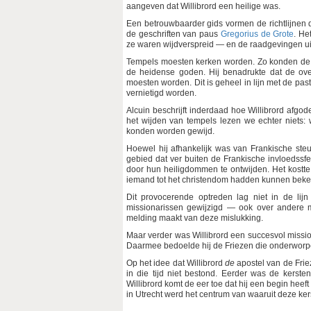
aangeven dat Willibrord een heilige was.
Een betrouwbaarder gids vormen de richtlijnen 
de geschriften van paus
Gregorius de Grote
. He
ze waren wijdverspreid — en de raadgevingen u
Tempels moesten kerken worden. Zo konden de m
de heidense goden. Hij benadrukte dat de ove
moesten worden. Dit is geheel in lijn met de pa
vernietigd worden.
Alcuin beschrijft inderdaad hoe Willibrord afgo
het wijden van tempels lezen we echter niets: 
konden worden gewijd.
Hoewel hij afhankelijk was van Frankische steu
gebied dat ver buiten de Frankische invloedssfee
door hun heiligdommen te ontwijden. Het kostt
iemand tot het christendom hadden kunnen beke
Dit provocerende optreden lag niet in de li
missionarissen gewijzigd — ook over andere mi
melding maakt van deze mislukking.
Maar verder was Willibrord een succesvol mission
Daarmee bedoelde hij de Friezen die onderworp
Op het idee dat Willibrord
de
apostel van de Frie
in die tijd niet bestond. Eerder was de kers
Willibrord komt de eer toe dat hij een begin heef
in Utrecht werd het centrum van waaruit deze k