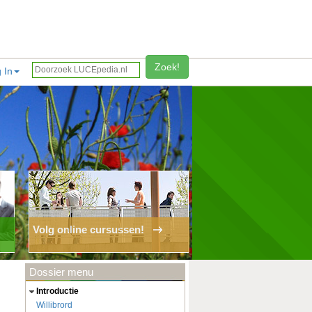
Zoek!
 In
Volg online cursussen!
Dossier menu
introductie
Willibrord