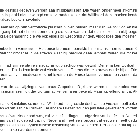
die destijds gegeven werden aan missionarissen. Die waren onder meer afkomstig
t is bepaald niet gewaagd om te veronderstellen dat Willibrord deze boeken ken
it deze boeken navolgde.
ensen op hun vertrouwde plaatsen blijven bidden, maar dan wel tot God en niet
rgang tot het christendom een grote stap was en dat de mensen daarbij bege
storale benadering die we ook elders bij Gregorius vinden. Afgodsbeelden moesten
denbeelden vernietigde. Heidense bronnen gebruikte hij om christenen te dopen. 
wellicht omdat er in de streken waar hij predikte geen tempels waren die tot ke
n, had zijn eerste reis nadat hij tot bisschop was gewijd, Denemarken tot doel.
r lag. Dat is tenminste wat Alcuin vertelt. Tijdens die reis provoceerde hij de Fri
e een van zijn medewerkers het leven en de Friese koning verjoeg hen zonder da
ren.
jn van de aanwijzingen van paus Gregorius. Blijkbaar waren de methodes va
ssionarissen uit die tijd zijn zulke verhalen bekend. Maar opvallend is dat Al
aris. Bonifatius schreef dat Willibrord het grootste deel van de Friezen heeft beke
en waren aan de Franken. De andere Friezen zouden pas later gekerstend worden
zen of van Nederland was, valt veel af te dingen — afgezien van het feit dat Neder
tening van het gebied dat nu Nederland heet een proces dat eeuwen heeft gedu
t gemaakt met de systematische kerstening van onze landen. Het klooster dat hij stic
erstening kon worden ondernomen.