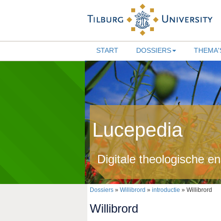
START
DOSSIERS
THEMA'
Lucepedia
Digitale theologische e
Dossiers
»
Willibrord
»
introductie
» Willibrord
Willibrord