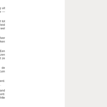
 uit
de —
 tot
leid
 wel
Over
rken
 Een
ezen
t ze
n de
cuin
erd.
.
land
urd.
htte