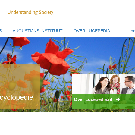
S
AUGUSTIJNS INSTITUUT
OVER LUCEPEDIA
Log
ncyclopedie
Over Lucepedia.nl