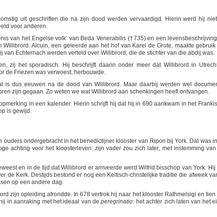
mstig uit geschriften die na zijn dood werden vervaardigd. Hierin werd hij niet
eeld voor anderen.
nis van het Engelse volk’ van Beda Venerabilis (†735) en een levensbeschrijving
an Willibrord. Alcuin, een geleerde aan het hof van Karel de Grote, maakte gebruik
 van Echternach werden verteld over Willibrord, die de stichter van die abdij was.
en, zij het sporadisch. Hij beschrijft daarin onder meer dat Willibrord in Utrech
or de Friezen was verwoest, herbouwde.
at is dus eeuwen na de dood van Willibrord. Maar daarbij werden wel docume
oren zijn gegaan. Zo weten we wat Willibrord aan schenkingen heeft ontvangen.
opmerking in een kalender. Hierin schrijft hij dat hij in 690 aankwam in het Franki
op is gewijd.
ijn ouders ondergebracht in het benedictijner klooster van Ripon bij York. Dat was in
oge achting voor het kloosterleven: zijn vader zou zich later, met instemming van 
eweest en in de tijd dat Willibrord er arriveerde werd Wilfrid bisschop van York. Hij
er de Kerk. Destijds bestond er nog een Keltisch-christelijke traditie die afweek va
asen op een andere dag.
ord zijn opleiding afrondde. In 678 vertrok hij naar het klooster Rathmelsigi en tien
 hij in aanraking met het ideaal van de
peregrinatio
: het achter zich laten van het e