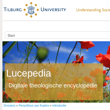
Lucepedia
Digitale theologische encyclopedie
Dossiers
»
Pesynthius van Koptos
»
introductie