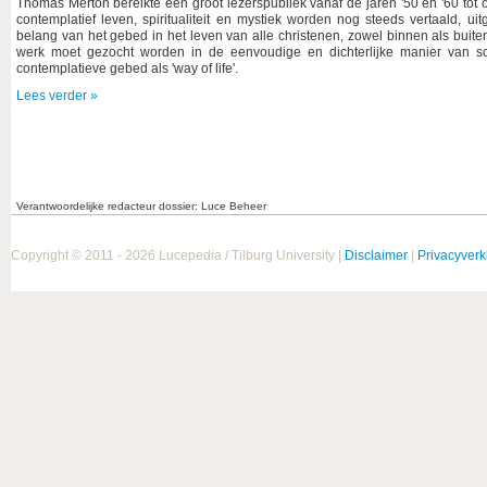
Thomas Merton bereikte een groot lezerspubliek vanaf de jaren '50 en '60 to
contemplatief leven, spiritualiteit en mystiek worden nog steeds vertaald, 
belang van het gebed in het leven van alle christenen, zowel binnen als buiten
werk moet gezocht worden in de eenvoudige en dichterlijke manier van schr
contemplatieve gebed als 'way of life'.
Lees verder »
Verantwoordelijke redacteur dossier: Luce Beheer
Copyright © 2011 - 2026 Lucepedia / Tilburg University |
Disclaimer
|
Privacyverk