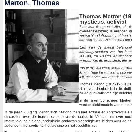
Merton, Thomas
Thomas Merton (191
mysticus, activist
'Hoe kan ik oprecht zijn, als i
overeenstemming te brengen m
verwachten? Anderen hebben geen
dan wat ik moet zijn in Gods ogen
'Eén van de meest belangrij
aanvangsstadium van het inne
realiteit, de waarde en schoo
worden van de grootsheid die ove
'Als je mij wilt leren kennen, vr
ik mijn haar kam, maar vraag me w
mij, me ervan weerhoudt om volop
Thomas Merton (1915-1968) was 
zijn leven doorbracht in de abdi
na de publicatie van zijn autobi
In de jaren '50 schreef Merton 
werden dichtbundels van hem ui
In de jaren '60 ging Merton zich bezighouden met actuele en controversiële s
discussies over de burgerrechten, over de oorlog in Vietnam en over nuc
interreligieuze dialoog, onderhield contacten met religieuze leiders over de he
Jodendom, het soefisme, het taoïsme en het boeddhisme.