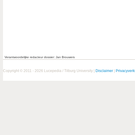
Verantwoordelijke redacteur dossier: Jan Brouwers
Copyright © 2011 - 2026 Lucepedia / Tilburg University |
Disclaimer
|
Privacyverk